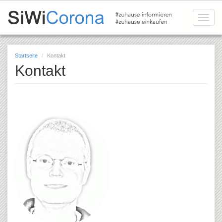
Direkt
zum
Toggle
Inhalt
naviga
Startseite
Kontakt
Kontakt